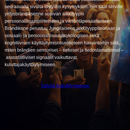
seuraavalta sivulta löytyviin kysymyksiin, niin saat selville
yritysbrändiksenne sopivan arkkityypin
persoonallisuuspiirteineen ja viestintäperiaatteineen.
Brändikone perustuu Jungilaiseen arkkityyppiteoriaan ja
sosiaali- ja persoonallisuuspsykologisen sekä
kognitiivisen käyttäytymisneurotieteen havaintoihin siitä,
miten brändien sensoriset – tietoiset ja tiedostamattomat –
assosiatiiviset signaalit vaikuttavat
kuluttajakäyttäytymiseen.
Selvitä brändityyppinne