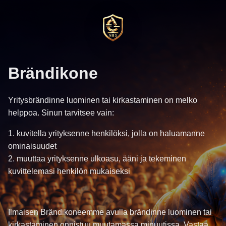
Brändikone
Yritysbrändinne luominen tai kirkastaminen on melko
helppoa. Sinun tarvitsee vain:
1. kuvitella yrityksenne henkilöksi, jolla on haluamanne
ominaisuudet
2. muuttaa yrityksenne ulkoasu, ääni ja tekeminen
kuvittelemasi henkilön mukaiseksi
Ilmaisen Brändikoneemme avulla brändinne luominen tai
kirkastaminen onnistuu muutamassa minuutissa. Vastaa